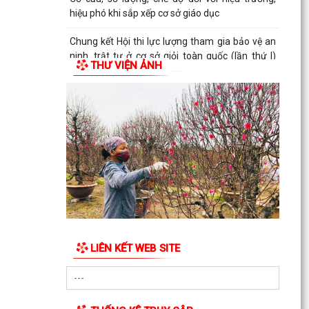
hiệu phó khi sắp xếp cơ sở giáo dục
Chung kết Hội thi lực lượng tham gia bảo vệ an
ninh, trật tự ở cơ sở giỏi toàn quốc (lần thứ I)
THƯ VIỆN ẢNH
năm...
Liên hoan văn nghệ “Thanh âm mùa hạ” hứa
hẹn nhiều tiết mục hấp dẫn
Trao 30 suất quà cho nạn nhân da cam có hoàn
cảnh khó khăn
Quyết định phê duyệt kết quả trúng đấu giá
Quyền sử dụng đất tại khu dân cư Liễu Tràng,
phường Tân...
Trung tâm Phục vụ hành chính công phường
LIÊN KẾT WEB SITE
Tân Hưng tiếp nhận hồ sơ thủ tục ngoài giờ
hành chính
Công văn về tăng cường công tác phòng, chống