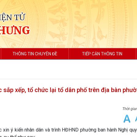
IỆN TỬ
 HƯNG
THÔNG TIN CHUYÊN ĐỀ
TIẾP CẬN THÔNG TIN
c sắp xếp, tổ chức lại tổ dân phố trên địa bàn phư
xin ý kiến nhân dân và trình HĐHND phường ban hành Nghị quy