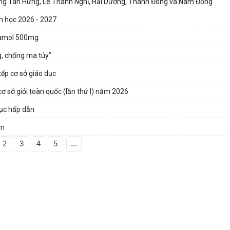
hường Tân Hưng, Lê Thanh Nghị, Hải Dương, Thành Đông và Nam Đồng
ăm học 2026 - 2027
etamol 500mg
, chống ma túy”
xếp cơ sở giáo dục
 cơ sở giỏi toàn quốc (lần thứ I) năm 2026
ục hấp dẫn
ăn
2
3
4
5
...