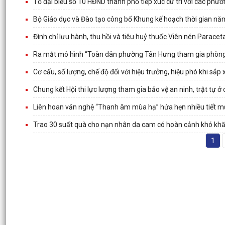
Tổ đại biểu số 10 HĐND thành phố tiếp xúc cử tri với các p
Bộ Giáo dục và Đào tạo công bố Khung kế hoạch thời gian n
Đình chỉ lưu hành, thu hồi và tiêu huỷ thuốc Viên nén Parac
Ra mắt mô hình “Toàn dân phường Tân Hưng tham gia phòng
Cơ cấu, số lượng, chế độ đối với hiệu trưởng, hiệu phó khi sắp 
Chung kết Hội thi lực lượng tham gia bảo vệ an ninh, trật tự ở
Liên hoan văn nghệ “Thanh âm mùa hạ” hứa hẹn nhiều tiết m
Trao 30 suất quà cho nạn nhân da cam có hoàn cảnh khó kh
1