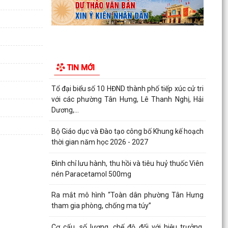
Quyết định về việc cho phép chuyển mục đích sử
dụng đất hộ gia đình bà Đỗ Thị Nhan, thường trú
tại...
Thông báo Niêm yết công khai thông tin đã thực
hiện các thủ tục hành chính đăng ký Hộ Kinh
TIN MỚI
doanh,...
Tổ đại biểu số 10 HĐND thành phố tiếp xúc cử tri
với các phường Tân Hưng, Lê Thanh Nghị, Hải
Dương,...
Bộ Giáo dục và Đào tạo công bố Khung kế hoạch
thời gian năm học 2026 - 2027
Đình chỉ lưu hành, thu hồi và tiêu huỷ thuốc Viên
nén Paracetamol 500mg
Ra mắt mô hình “Toàn dân phường Tân Hưng
tham gia phòng, chống ma túy”
Cơ cấu, số lượng, chế độ đối với hiệu trưởng,