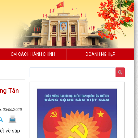
CẢI CÁCH HÀNH CHÍNH
DOANH NGHIỆP
ờng Tân
05/06/2026
ết về sắp