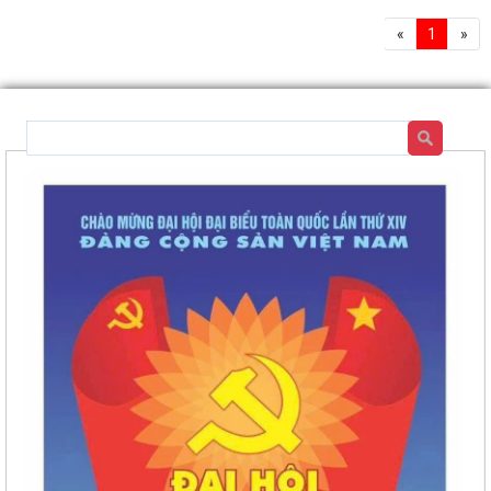
«
1
»