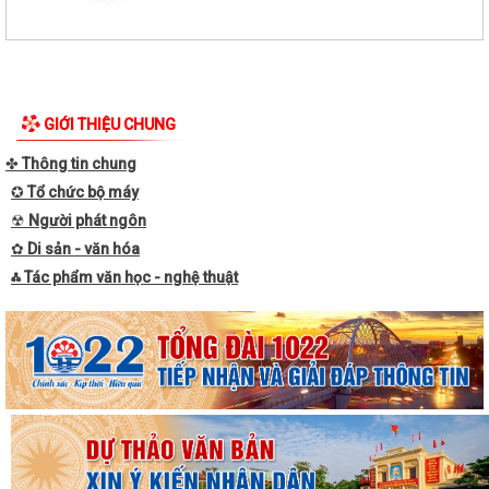
GIỚI THIỆU CHUNG
✤
Thông tin chung
✪
Tổ chức bộ máy
☢
Người phát ngôn
✿
Di sản - văn hóa
⁂ Tác phẩm văn học - nghệ thuật