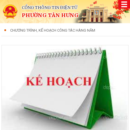
CỔNG THÔNG TIN ĐIỆN TỬ
PHƯỜNG TÂN HƯNG
CHƯƠNG TRÌNH, KẾ HOẠCH CÔNG TÁC HÀNG NĂM