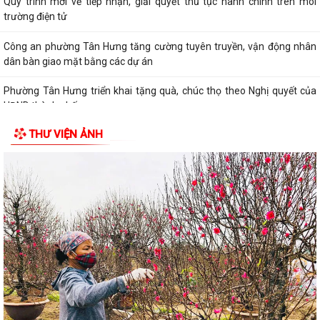
Phường Tân Hưng triển khai tặng quà, chúc thọ theo Nghị quyết của
HĐND thành phố
Phường Tân Hưng quyết liệt cải thiện môi trường đầu tư kinh doanh
Bão số 3 KUJIRA hình thành trên Biển Đông, Bắc Bộ mưa lớn diện rộng
Thu hồi mẫu mô tô phân khối lớn do nguy cơ mất an toàn khi vận hành
THƯ VIỆN ẢNH
Bảo đảm ngày khai giảng thực sự là ngày hội của học sinh và giáo viên
Kiện toàn lực lượng an ninh trật tự tại cơ sở trên địa bàn phường
Quyết định về việc cho phép chuyển mục đích sử dụng đất hộ gia đình
ông Nguyễn Công Huấn và bà Tăng...
Quyết định Thành lập Đội tuyên truyền viên cơ sở trên địa bàn phường
Tân Hưng
Thông báo Về việc công bố danh mục thủ tục hành chính ban hành