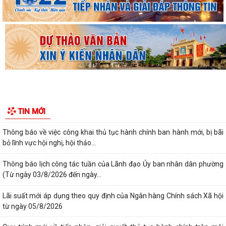
dân cư Liễu Tràng, phường Tân...
Trung tâm Phục vụ hành chính công phường Tân Hưng tiếp nhận hồ
sơ thủ tục ngoài giờ hành chính
Công văn về tăng cường công tác phòng, chống dịch bệnh mùa hè
năm 2026
Thông báo về việc công khai thủ tục hành chính ban hành mới, bị bãi
bỏ lĩnh vực hội nghị, hội thảo...
TIN MỚI
Thông báo lịch công tác tuần của Lãnh đạo Ủy ban nhân dân phường
(Từ ngày 03/8/2026 đến ngày...
Lãi suất mới áp dụng theo quy định của Ngân hàng Chính sách Xã hội
từ ngày 05/8/2026
Quy trình mới về tiếp nhận, giải quyết thủ tục hành chính trên môi
trường điện tử
Công an phường Tân Hưng tăng cường tuyên truyền, vận động nhân
dân bàn giao mặt bằng các dự án