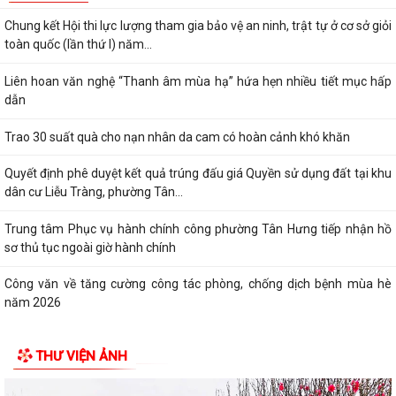
Chung kết Hội thi lực lượng tham gia bảo vệ an ninh, trật tự ở cơ sở giỏi
toàn quốc (lần thứ I) năm...
Liên hoan văn nghệ “Thanh âm mùa hạ” hứa hẹn nhiều tiết mục hấp
dẫn
Trao 30 suất quà cho nạn nhân da cam có hoàn cảnh khó khăn
Quyết định phê duyệt kết quả trúng đấu giá Quyền sử dụng đất tại khu
dân cư Liễu Tràng, phường Tân...
Trung tâm Phục vụ hành chính công phường Tân Hưng tiếp nhận hồ
sơ thủ tục ngoài giờ hành chính
Công văn về tăng cường công tác phòng, chống dịch bệnh mùa hè
năm 2026
Thông báo về việc công khai thủ tục hành chính ban hành mới, bị bãi
THƯ VIỆN ẢNH
bỏ lĩnh vực hội nghị, hội thảo...
Thông báo lịch công tác tuần của Lãnh đạo Ủy ban nhân dân phường