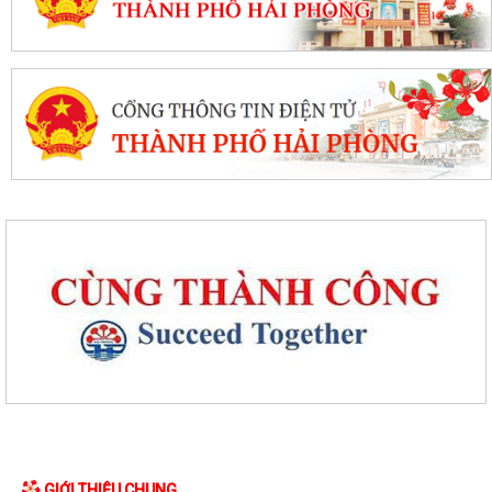
Thanh thiếu niên, nhi đồng phường Tân Hưng sôi nổi tranh tài trên
đường đua xanh
Mãn nhãn với Liên hoan văn nghệ “Thanh âm mùa hạ”
Quyết định về việc phê duyệt kết quả trúng đấu giá Quyền sử dụng đất
tại khu dân cư Liễu Tràng,...
GIỚI THIỆU CHUNG