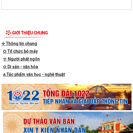
GIỚI THIỆU CHUNG
✤
Thông tin chung
✪
Tổ chức bộ máy
☢
Người phát ngôn
✿
Di sản - văn hóa
⁂ Tác phẩm văn học - nghệ thuật