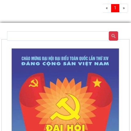
«
1
»