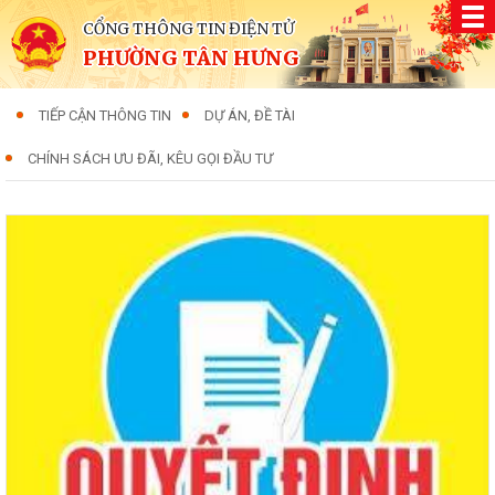
CỔNG THÔNG TIN ĐIỆN TỬ
PHƯỜNG TÂN HƯNG
TIẾP CẬN THÔNG TIN
DỰ ÁN, ĐỀ TÀI
CHÍNH SÁCH ƯU ĐÃI, KÊU GỌI ĐẦU TƯ