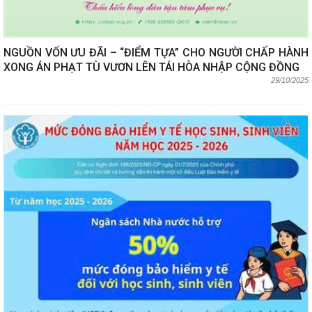
NGUỒN VỐN ƯU ĐÃI – “ĐIỂM TỰA” CHO NGƯỜI CHẤP HÀNH
XONG ÁN PHẠT TÙ VƯƠN LÊN TÁI HÒA NHẬP CỘNG ĐỒNG
29/10/2025