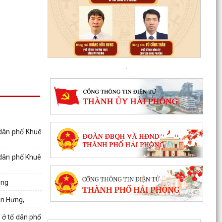
 dân phố Khuê
 dân phố Khuê
òng
ân Hưng,
h ở tổ dân phố