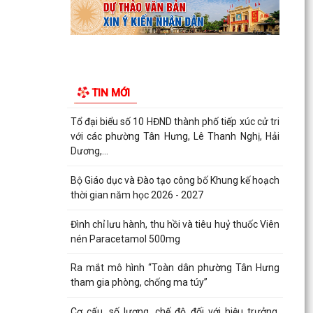
Quyết định về việc cho phép chuyển mục đích sử
dụng đất hộ gia đình bà Đỗ Thị Nhan, thường trú
tại...
Thông báo Niêm yết công khai thông tin đã thực
hiện các thủ tục hành chính đăng ký Hộ Kinh
TIN MỚI
doanh,...
Tổ đại biểu số 10 HĐND thành phố tiếp xúc cử tri
với các phường Tân Hưng, Lê Thanh Nghị, Hải
Dương,...
Bộ Giáo dục và Đào tạo công bố Khung kế hoạch
thời gian năm học 2026 - 2027
Đình chỉ lưu hành, thu hồi và tiêu huỷ thuốc Viên
nén Paracetamol 500mg
Ra mắt mô hình “Toàn dân phường Tân Hưng
tham gia phòng, chống ma túy”
Cơ cấu, số lượng, chế độ đối với hiệu trưởng,