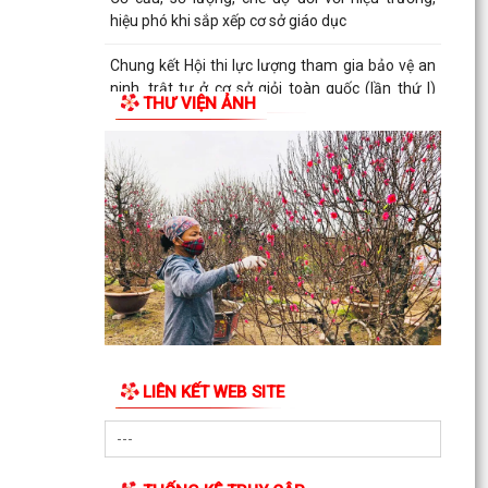
hiệu phó khi sắp xếp cơ sở giáo dục
Chung kết Hội thi lực lượng tham gia bảo vệ an
ninh, trật tự ở cơ sở giỏi toàn quốc (lần thứ I)
THƯ VIỆN ẢNH
năm...
Liên hoan văn nghệ “Thanh âm mùa hạ” hứa
hẹn nhiều tiết mục hấp dẫn
Trao 30 suất quà cho nạn nhân da cam có hoàn
cảnh khó khăn
Quyết định phê duyệt kết quả trúng đấu giá
Quyền sử dụng đất tại khu dân cư Liễu Tràng,
phường Tân...
Trung tâm Phục vụ hành chính công phường
LIÊN KẾT WEB SITE
Tân Hưng tiếp nhận hồ sơ thủ tục ngoài giờ
hành chính
Công văn về tăng cường công tác phòng, chống