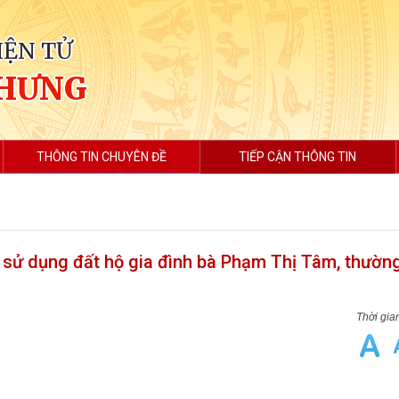
IỆN TỬ
 HƯNG
THÔNG TIN CHUYÊN ĐỀ
TIẾP CẬN THÔNG TIN
sử dụng đất hộ gia đình bà Phạm Thị Tâm, thường 