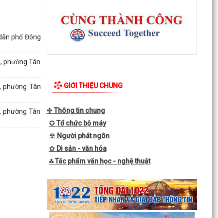
 dân phố Đông
á, phường Tân
GIỚI THIỆU CHUNG
á, phường Tân
✤
Thông tin chung
á, phường Tân
Thanh thiếu niên, nhi đồng phường Tân Hưng
✪
Tổ chức bộ máy
sôi nổi tranh tài trên đường đua xanh
☢
Người phát ngôn
✿
Di sản - văn hóa
Mãn nhãn với Liên hoan văn nghệ “Thanh âm
mùa hạ”
⁂ Tác phẩm văn học - nghệ thuật
Quyết định về việc phê duyệt kết quả trúng đấu
giá Quyền sử dụng đất tại khu dân cư Liễu
Tràng,...