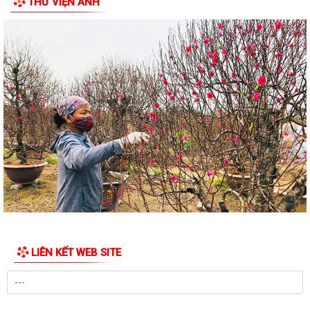
THƯ VIỆN ẢNH
Quy trình mới về tiếp nhận, giải quyết thủ tục hành chính trên môi
trường điện tử
Công an phường Tân Hưng tăng cường tuyên truyền, vận động nhân
dân bàn giao mặt bằng các dự án
Phường Tân Hưng triển khai tặng quà, chúc thọ theo Nghị quyết của
HĐND thành phố
Phường Tân Hưng quyết liệt cải thiện môi trường đầu tư kinh doanh
Bão số 3 KUJIRA hình thành trên Biển Đông, Bắc Bộ mưa lớn diện rộng
Thu hồi mẫu mô tô phân khối lớn do nguy cơ mất an toàn khi vận hành
Bảo đảm ngày khai giảng thực sự là ngày hội của học sinh và giáo viên
LIÊN KẾT WEB SITE
Kiện toàn lực lượng an ninh trật tự tại cơ sở trên địa bàn phường
Quyết định về việc cho phép chuyển mục đích sử dụng đất hộ gia đình
ông Nguyễn Công Huấn và bà Tăng...