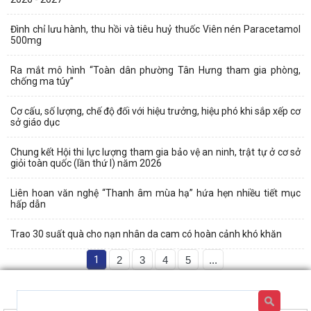
Đình chỉ lưu hành, thu hồi và tiêu huỷ thuốc Viên nén Paracetamol
500mg
Ra mắt mô hình “Toàn dân phường Tân Hưng tham gia phòng,
chống ma túy”
Cơ cấu, số lượng, chế độ đối với hiệu trưởng, hiệu phó khi sắp xếp cơ
sở giáo dục
Chung kết Hội thi lực lượng tham gia bảo vệ an ninh, trật tự ở cơ sở
giỏi toàn quốc (lần thứ I) năm 2026
Liên hoan văn nghệ “Thanh âm mùa hạ” hứa hẹn nhiều tiết mục
hấp dẫn
Trao 30 suất quà cho nạn nhân da cam có hoàn cảnh khó khăn
1
2
3
4
5
...