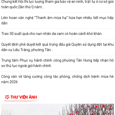
Chung kết Hội thi lực lượng tham gia bảo vệ an ninh, trật tự ở cơ sở giỏi
toàn quốc (lần thứ I) năm...
Liên hoan văn nghệ “Thanh âm mùa hạ” hứa hẹn nhiều tiết mục hấp
dẫn
Trao 30 suất quà cho nạn nhân da cam có hoàn cảnh khó khăn
Quyết định phê duyệt kết quả trúng đấu giá Quyền sử dụng đất tại khu
dân cư Liễu Tràng, phường Tân...
Trung tâm Phục vụ hành chính công phường Tân Hưng tiếp nhận hồ
sơ thủ tục ngoài giờ hành chính
Công văn về tăng cường công tác phòng, chống dịch bệnh mùa hè
năm 2026
Thông báo về việc công khai thủ tục hành chính ban hành mới, bị bãi
THƯ VIỆN ẢNH
bỏ lĩnh vực hội nghị, hội thảo...
Thông báo lịch công tác tuần của Lãnh đạo Ủy ban nhân dân phường
(Từ ngày 03/8/2026 đến ngày...