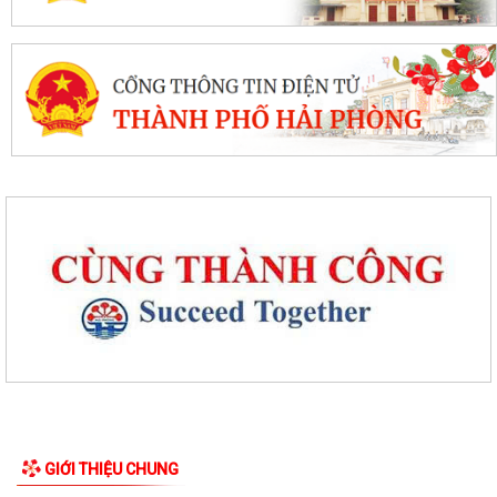
Thanh thiếu niên, nhi đồng phường Tân Hưng sôi nổi tranh tài trên
đường đua xanh
Mãn nhãn với Liên hoan văn nghệ “Thanh âm mùa hạ”
Quyết định về việc phê duyệt kết quả trúng đấu giá Quyền sử dụng đất
tại khu dân cư Liễu Tràng,...
GIỚI THIỆU CHUNG