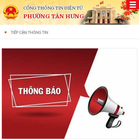
CỔNG THÔNG TIN ĐIỆN TỬ
PHƯỜNG TÂN HƯNG
TIẾP CẬN THÔNG TIN