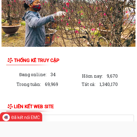
THỐNG KÊ TRUY CẬP
Đang online:
34
Hôm nay:
9,670
Trong tuần:
69,969
Tất cả:
1,340,170
LIÊN KẾT WEB SITE
Đã kết nối EMC