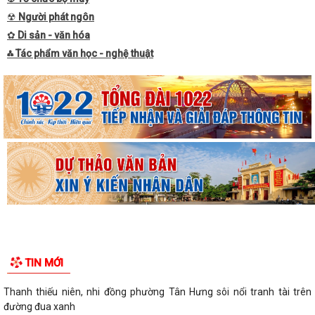
☢
Người phát ngôn
✿
Di sản - văn hóa
⁂ Tác phẩm văn học - nghệ thuật
TIN MỚI
Thanh thiếu niên, nhi đồng phường Tân Hưng sôi nổi tranh tài trên
đường đua xanh