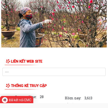
LIÊN KẾT WEB SITE
THỐNG KÊ TRUY CẬP
Đang online:
28
Hôm nay:
3,613
Đã kết nối EMC
Trong tuần:
74,272
Tất cả:
1,344,473