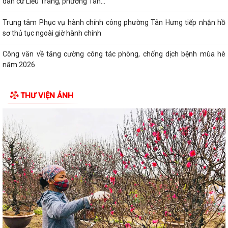
dân cư Liễu Tràng, phường Tân...
Trung tâm Phục vụ hành chính công phường Tân Hưng tiếp nhận hồ
sơ thủ tục ngoài giờ hành chính
Công văn về tăng cường công tác phòng, chống dịch bệnh mùa hè
năm 2026
Thông báo về việc công khai thủ tục hành chính ban hành mới, bị bãi
THƯ VIỆN ẢNH
bỏ lĩnh vực hội nghị, hội thảo...
Thông báo lịch công tác tuần của Lãnh đạo Ủy ban nhân dân phường
(Từ ngày 03/8/2026 đến ngày...
Lãi suất mới áp dụng theo quy định của Ngân hàng Chính sách Xã hội
từ ngày 05/8/2026
Quy trình mới về tiếp nhận, giải quyết thủ tục hành chính trên môi
trường điện tử
Công an phường Tân Hưng tăng cường tuyên truyền, vận động nhân
dân bàn giao mặt bằng các dự án