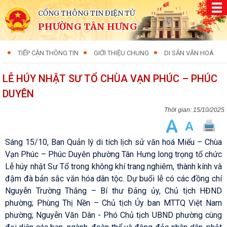
CỔNG THÔNG TIN ĐIỆN TỬ
PHƯỜNG TÂN HƯNG
TIẾP CẬN THÔNG TIN
GIỚI THIỆU CHUNG
DI SẢN VĂN HOÁ
LỄ HÚY NHẬT SƯ TỔ CHÙA VẠN PHÚC – PHÚC
DUYÊN
15/10/2025
Sáng 15/10, Ban Quản lý di tích lịch sử văn hoá Miếu – Chùa
Vạn Phúc – Phúc Duyên phường Tân Hưng long trọng tổ chức
Lễ húy nhật Sư Tổ trong không khí trang nghiêm, thành kính và
đậm đà bản sắc văn hóa dân tộc. Dự buổi lễ có các đồng chí
Nguyễn Trường Thắng – Bí thư Đảng ủy, Chủ tịch HĐND
phường; Phùng Thị Nền – Chủ tịch Ủy ban MTTQ Việt Nam
phường; Nguyễn Văn Dân - Phó Chủ tịch UBND phường cùng