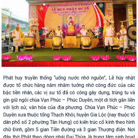
Phát huy truyền thống “uống nước nhớ nguồn”, Lễ húy nhật
được tổ chức hằng năm nhằm tưởng nhớ công đức của các
bậc tiền nhân, các vị sư tổ đã có công gây dựng, trùng tu và
gìn giữ ngôi chùa Vạn Phúc – Phúc Duyên, một di tích gắn liền
với lịch sử, văn hóa của địa phương. Chùa Vạn Phúc – Phúc
Duyên xưa thuộc tổng Thạch Khôi, huyện Gia Lộc (nay thuộc tổ
dân phố số 2 phường Tân Hưng) có kiến trúc cổ kính theo hình
chữ Đinh, gồm 5 gian Tiền đường và 3 gian Thượng điện. Nơi
đây thờ Phật theo dòng phái Đại Thừa, là trung tâm sinh hoạt