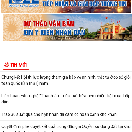
Bộ Giáo dục và Đào tạo công bố Khung kế hoạch thời gian năm học
2026 - 2027
Đình chỉ lưu hành, thu hồi và tiêu huỷ thuốc Viên nén Paracetamol
500mg
Ra mắt mô hình “Toàn dân phường Tân Hưng tham gia phòng, chống
ma túy”
Cơ cấu, số lượng, chế độ đối với hiệu trưởng, hiệu phó khi sắp xếp cơ sở
TIN MỚI
giáo dục
Chung kết Hội thi lực lượng tham gia bảo vệ an ninh, trật tự ở cơ sở giỏi
toàn quốc (lần thứ I) năm...
Liên hoan văn nghệ “Thanh âm mùa hạ” hứa hẹn nhiều tiết mục hấp
dẫn
Trao 30 suất quà cho nạn nhân da cam có hoàn cảnh khó khăn
Quyết định phê duyệt kết quả trúng đấu giá Quyền sử dụng đất tại khu