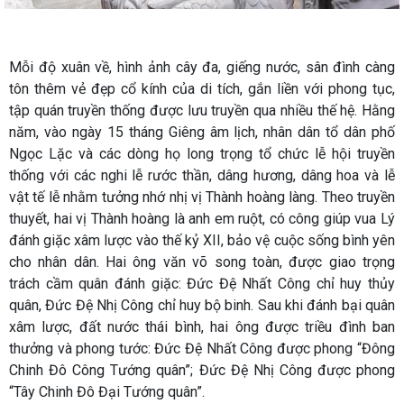
Mỗi độ xuân về, hình ảnh cây đa, giếng nước, sân đình càng
tôn thêm vẻ đẹp cổ kính của di tích, gắn liền với phong tục,
tập quán truyền thống được lưu truyền qua nhiều thế hệ. Hằng
năm, vào ngày 15 tháng Giêng âm lịch, nhân dân tổ dân phố
Ngọc Lặc và các dòng họ long trọng tổ chức lễ hội truyền
thống với các nghi lễ rước thần, dâng hương, dâng hoa và lễ
vật tế lễ nhằm tưởng nhớ nhị vị Thành hoàng làng. Theo truyền
thuyết, hai vị Thành hoàng là anh em ruột, có công giúp vua Lý
đánh giặc xâm lược vào thế kỷ XII, bảo vệ cuộc sống bình yên
cho nhân dân. Hai ông văn võ song toàn, được giao trọng
trách cầm quân đánh giặc: Đức Đệ Nhất Công chỉ huy thủy
quân, Đức Đệ Nhị Công chỉ huy bộ binh. Sau khi đánh bại quân
xâm lược, đất nước thái bình, hai ông được triều đình ban
thưởng và phong tước: Đức Đệ Nhất Công được phong “Đông
Chinh Đô Công Tướng quân”; Đức Đệ Nhị Công được phong
“Tây Chinh Đô Đại Tướng quân”.