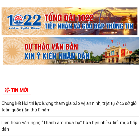
Tổ đại biểu số 10 HĐND thành phố tiếp xúc cử tri với các phường Tân
Hưng, Lê Thanh Nghị, Hải Dương,...
Bộ Giáo dục và Đào tạo công bố Khung kế hoạch thời gian năm học
2026 - 2027
Đình chỉ lưu hành, thu hồi và tiêu huỷ thuốc Viên nén Paracetamol
500mg
Ra mắt mô hình “Toàn dân phường Tân Hưng tham gia phòng, chống
ma túy”
Cơ cấu, số lượng, chế độ đối với hiệu trưởng, hiệu phó khi sắp xếp cơ sở
TIN MỚI
giáo dục
Chung kết Hội thi lực lượng tham gia bảo vệ an ninh, trật tự ở cơ sở giỏi
toàn quốc (lần thứ I) năm...
Liên hoan văn nghệ “Thanh âm mùa hạ” hứa hẹn nhiều tiết mục hấp
dẫn