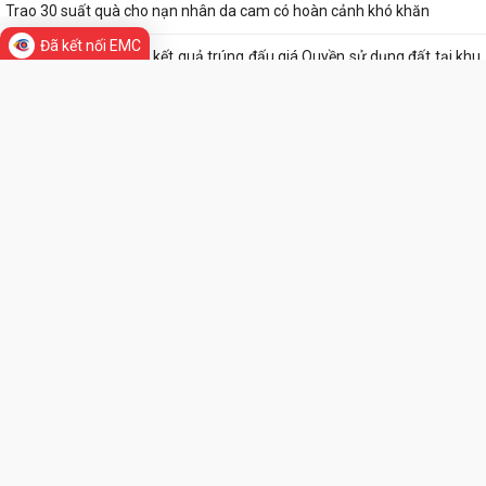
Trao 30 suất quà cho nạn nhân da cam có hoàn cảnh khó khăn
Đã kết nối EMC
Quyết định phê duyệt kết quả trúng đấu giá Quyền sử dụng đất tại khu
dân cư Liễu Tràng, phường Tân...
Trung tâm Phục vụ hành chính công phường Tân Hưng tiếp nhận hồ
sơ thủ tục ngoài giờ hành chính
Công văn về tăng cường công tác phòng, chống dịch bệnh mùa hè
năm 2026
Thông báo về việc công khai thủ tục hành chính ban hành mới, bị bãi
THƯ VIỆN ẢNH
bỏ lĩnh vực hội nghị, hội thảo...
Thông báo lịch công tác tuần của Lãnh đạo Ủy ban nhân dân phường
(Từ ngày 03/8/2026 đến ngày...
Lãi suất mới áp dụng theo quy định của Ngân hàng Chính sách Xã hội
từ ngày 05/8/2026
Quy trình mới về tiếp nhận, giải quyết thủ tục hành chính trên môi