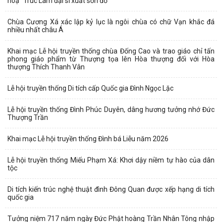
hoạ “Trúc Lâm đại sĩ xuất sơn đồ”
Chùa Cương Xá xác lập kỷ lục là ngôi chùa có chữ Vạn khắc đá
nhiều nhất châu Á
Khai mạc Lễ hội truyền thống chùa Đống Cao và trao giáo chỉ tấn
phong giáo phẩm từ Thượng tọa lên Hòa thượng đối với Hòa
thượng Thích Thanh Vân
Lễ hội truyền thống Di tích cấp Quốc gia Đình Ngọc Lặc
Lễ hội truyền thống Đình Phúc Duyên, dâng hương tưởng nhớ Đức
Thượng Trần
Khai mạc Lễ hội truyền thống Đình bá Liễu năm 2026
Lễ hội truyền thống Miếu Phạm Xá: Khơi dậy niềm tự hào của dân
tộc
Di tích kiến trúc nghệ thuật đình Đông Quan được xếp hạng di tích
quốc gia
Tưởng niệm 717 năm ngày Đức Phật hoàng Trần Nhân Tông nhập