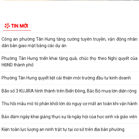
Phường Tân Hưng quyết liệt cải thiện môi trường đầu tư kinh doanh
Bão số 3 KUJIRA hình thành trên Biển Đông, Bắc Bộ mưa lớn diện rộng
TIN MỚI
Thu hồi mẫu mô tô phân khối lớn do nguy cơ mất an toàn khi vận hành
Bảo đảm ngày khai giảng thực sự là ngày hội của học sinh và giáo viên
Kiện toàn lực lượng an ninh trật tự tại cơ sở trên địa bàn phường
Quyết định về việc cho phép chuyển mục đích sử dụng đất hộ gia đình
ông Nguyễn Công Huấn và bà Tăng...
Quyết định Thành lập Đội tuyên truyền viên cơ sở trên địa bàn phường
Tân Hưng
Thông báo Về việc công bố danh mục thủ tục hành chính ban hành
mới và bị bãi bỏ lĩnh vực thương mại...
Thông báo Về việc công bố thủ tục hành chính nội bộ mới ban hành
thuộc phạm vi chức năng quản lý...