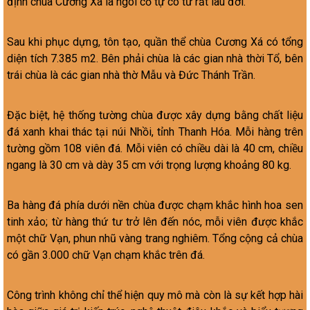
định chùa Cương Xá là ngôi cổ tự có từ rất lâu đời.
Sau khi phục dựng, tôn tạo, quần thể chùa Cương Xá có tổng
diện tích 7.385 m2. Bên phải chùa là các gian nhà thời Tổ, bên
trái chùa là các gian nhà thờ Mẫu và Đức Thánh Trần.
Đặc biệt, hệ thống tường chùa được xây dựng bằng chất liệu
đá xanh khai thác tại núi Nhồi, tỉnh Thanh Hóa. Mỗi hàng trên
tường gồm 108 viên đá. Mỗi viên có chiều dài là 40 cm, chiều
ngang là 30 cm và dày 35 cm với trọng lượng khoảng 80 kg.
Ba hàng đá phía dưới nền chùa được chạm khắc hình hoa sen
tinh xảo; từ hàng thứ tư trở lên đến nóc, mỗi viên được khắc
một chữ Vạn, phun nhũ vàng trang nghiêm. Tổng cộng cả chùa
có gần 3.000 chữ Vạn chạm khắc trên đá.
Công trình không chỉ thể hiện quy mô mà còn là sự kết hợp hài