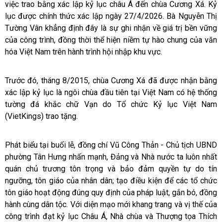
việc trao bằng xác lập kỷ lục châu Á đến chùa Cương Xá. Kỷ
lục được chính thức xác lập ngày 27/4/2026. Bà Nguyễn Thị
Tường Vân khẳng định đây là sự ghi nhận về giá trị bền vững
của công trình, đồng thời thể hiện niềm tự hào chung của văn
hóa Việt Nam trên hành trình hội nhập khu vực.
Trước đó, tháng 8/2015, chùa Cương Xá đã được nhận bằng
xác lập kỷ lục là ngôi chùa đầu tiên tại Việt Nam có hệ thống
tường đá khắc chữ Vạn do Tổ chức Kỷ lục Việt Nam
(VietKings) trao tặng.
Phát biểu tại buổi lễ, đồng chí Vũ Công Thản - Chủ tịch UBND
phường Tân Hưng nhấn mạnh, Đảng và Nhà nước ta luôn nhất
quán chủ trương tôn trọng và bảo đảm quyền tự do tín
ngưỡng, tôn giáo của nhân dân; tạo điều kiện để các tổ chức
tôn giáo hoạt động đúng quy định của pháp luật, gắn bó, đồng
hành cùng dân tộc. Với diện mạo mới khang trang và vị thế của
công trình đạt kỷ lục Châu Á, Nhà chùa và Thượng tọa Thích