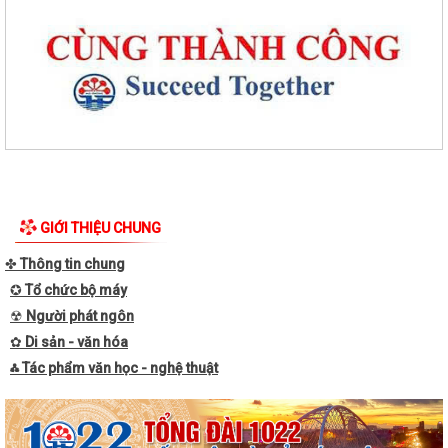
Phường Tân Hưng triển khai tặng quà, chúc thọ theo Nghị quyết của
HĐND thành phố
GIỚI THIỆU CHUNG
Phường Tân Hưng quyết liệt cải thiện môi trường đầu tư kinh doanh
✤
Thông tin chung
✪
Tổ chức bộ máy
Bão số 3 KUJIRA hình thành trên Biển Đông, Bắc Bộ mưa lớn diện rộng
☢
Người phát ngôn
Thu hồi mẫu mô tô phân khối lớn do nguy cơ mất an toàn khi vận hành
✿
Di sản - văn hóa
⁂ Tác phẩm văn học - nghệ thuật
Bảo đảm ngày khai giảng thực sự là ngày hội của học sinh và giáo viên
Kiện toàn lực lượng an ninh trật tự tại cơ sở trên địa bàn phường