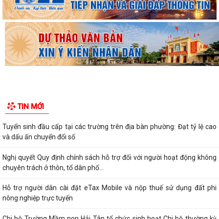
Quyết định về việc cho phép chuyển mục đích sử dụng đất hộ gia đình
ông Nguyễn Công Huấn và bà Tăng...
Quyết định Thành lập Đội tuyên truyền viên cơ sở trên địa bàn phường
Tân Hưng
Thông báo Về việc công bố danh mục thủ tục hành chính ban hành
mới và bị bãi bỏ lĩnh vực thương mại...
Thông báo Về việc công bố thủ tục hành chính nội bộ mới ban hành
TIN MỚI
thuộc phạm vi chức năng quản lý...
Tuyển sinh đầu cấp tại các trường trên địa bàn phường: Đạt tỷ lệ cao
và dấu ấn chuyển đổi số
Nghị quyết Quy định chính sách hỗ trợ đối với người hoạt động không
chuyên trách ở thôn, tổ dân phố...
Hỗ trợ người dân cài đặt eTax Mobile và nộp thuế sử dụng đất phi
nông nghiệp trực tuyến
Chi bộ Trường Mầm non Hải Tân tổ chức sinh hoạt Chi bộ thường kỳ