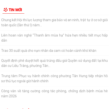
Cơ cấu, số lượng, chế độ đối với hiệu trưởng, hiệu phó khi sắp xếp cơ sở
TIN MỚI
giáo dục
Chung kết Hội thi lực lượng tham gia bảo vệ an ninh, trật tự ở cơ sở giỏi
toàn quốc (lần thứ I) năm...
Liên hoan văn nghệ “Thanh âm mùa hạ” hứa hẹn nhiều tiết mục hấp
dẫn
Trao 30 suất quà cho nạn nhân da cam có hoàn cảnh khó khăn
Quyết định phê duyệt kết quả trúng đấu giá Quyền sử dụng đất tại khu
dân cư Liễu Tràng, phường Tân...
Trung tâm Phục vụ hành chính công phường Tân Hưng tiếp nhận hồ
sơ thủ tục ngoài giờ hành chính
Công văn về tăng cường công tác phòng, chống dịch bệnh mùa hè
năm 2026
Thông báo về việc công khai thủ tục hành chính ban hành mới, bị bãi