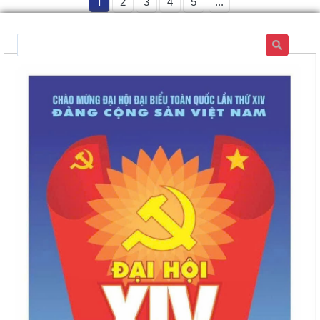
1
2
3
4
5
...