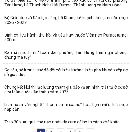
Tổ đại biểu số 10 HĐND thành phố tiếp xúc cử tri với các phường
Tân Hưng, Lê Thanh Nghị, Hải Dương, Thành Đông và Nam Đồng
Bộ Giáo dục và Đào tạo công bố Khung kế hoạch thời gian năm học
2026 - 2027
Đình chỉ lưu hành, thu hồi và tiêu huỷ thuốc Viên nén Paracetamol
500mg
Ra mắt mô hình “Toàn dân phường Tân Hưng tham gia phòng,
chống ma túy”
Cơ cấu, số lượng, chế độ đối với hiệu trưởng, hiệu phó khi sắp xếp cơ
sở giáo dục
Chung kết Hội thi lực lượng tham gia bảo vệ an ninh, trật tự ở cơ sở
giỏi toàn quốc (lần thứ I) năm 2026
Liên hoan văn nghệ “Thanh âm mùa hạ” hứa hẹn nhiều tiết mục
hấp dẫn
Trao 30 suất quà cho nạn nhân da cam có hoàn cảnh khó khăn