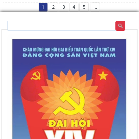
1
2
3
4
5
...