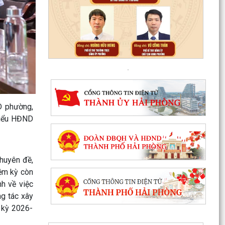
D phường,
biểu HĐND
chuyên đề,
iệm kỳ còn
Thanh thiếu niên, nhi đồng phường Tân Hưng
nh về việc
sôi nổi tranh tài trên đường đua xanh
ng tác xây
 kỳ 2026-
Mãn nhãn với Liên hoan văn nghệ “Thanh âm
mùa hạ”