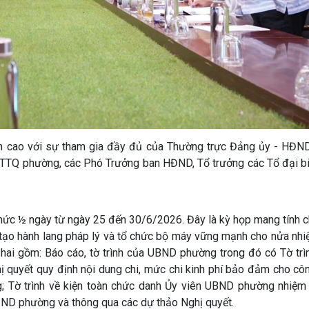
hiệm cao với sự tham gia đầy đủ của Thường trực Đảng ủy - HĐN
TTQ phường, các Phó Trưởng ban HĐND, Tổ trưởng các Tổ đại 
chức ½ ngày từ ngày 25 đến 30/6/2026. Đây là kỳ họp mang tính 
m tạo hành lang pháp lý và tổ chức bộ máy vững mạnh cho nửa nh
ứ hai gồm: Báo cáo, tờ trình của UBND phường trong đó có Tờ trì
hị quyết quy định nội dung chi, mức chi kinh phí bảo đảm cho cô
; Tờ trình về kiện toàn chức danh Ủy viên UBND phường nhiệm
ĐND phường và thông qua các dự thảo Nghị quyết.