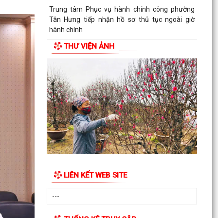
Trung tâm Phục vụ hành chính công phường
Tân Hưng tiếp nhận hồ sơ thủ tục ngoài giờ
hành chính
THƯ VIỆN ẢNH
Công văn về tăng cường công tác phòng, chống
dịch bệnh mùa hè năm 2026
Thông báo về việc công khai thủ tục hành chính
ban hành mới, bị bãi bỏ lĩnh vực hội nghị, hội
thảo...
Thông báo lịch công tác tuần của Lãnh đạo Ủy
ban nhân dân phường (Từ ngày 03/8/2026 đến
ngày...
Lãi suất mới áp dụng theo quy định của Ngân
hàng Chính sách Xã hội từ ngày 05/8/2026
LIÊN KẾT WEB SITE
Quy trình mới về tiếp nhận, giải quyết thủ tục
hành chính trên môi trường điện tử