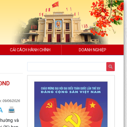
CẢI CÁCH HÀNH CHÍNH
DOANH NGHIỆP
HĐND
09/06/2026
phường và