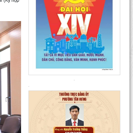
i (Kỳ họp