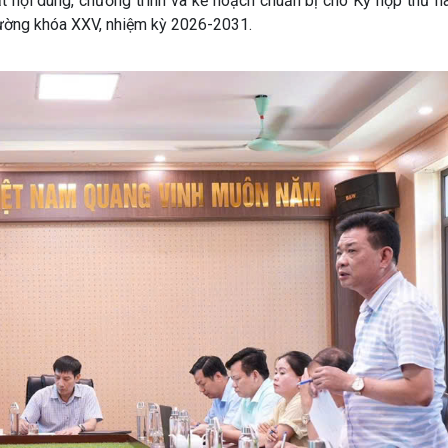
ội dung, chương trình và kế hoạch chuẩn bị cho Kỳ họp thứ ha
ường khóa XXV, nhiệm kỳ 2026-2031.