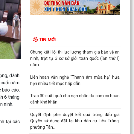
nén Paracetamol 500mg
Ra mắt mô hình “Toàn dân phường Tân Hưng
tham gia phòng, chống ma túy”
Cơ cấu, số lượng, chế độ đối với hiệu trưởng,
TIN MỚI
hiệu phó khi sắp xếp cơ sở giáo dục
Chung kết Hội thi lực lượng tham gia bảo vệ an
ninh, trật tự ở cơ sở giỏi toàn quốc (lần thứ I)
năm...
rọng, đánh
Liên hoan văn nghệ “Thanh âm mùa hạ” hứa
 cuối năm
hẹn nhiều tiết mục hấp dẫn
c báo cáo,
Trao 30 suất quà cho nạn nhân da cam có hoàn
nh 6 tháng
cảnh khó khăn
n ninh.
Quyết định phê duyệt kết quả trúng đấu giá
Quyền sử dụng đất tại khu dân cư Liễu Tràng,
nh tại các
phường Tân...