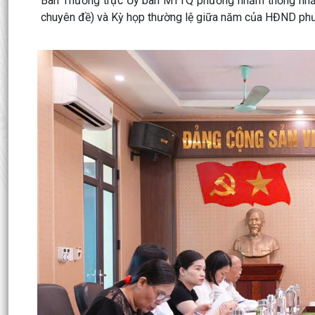
Ban Thường trực Ủy ban MTTQ phường nhằm thống nhất n
chuyên đề) và Kỳ họp thường lệ giữa năm của HĐND ph