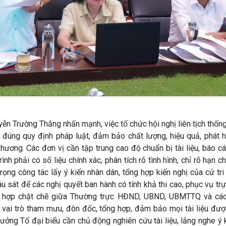
ễn Trường Thắng nhấn mạnh, việc tổ chức hội nghị liên tịch thốn
 đúng quy định pháp luật, đảm bảo chất lượng, hiệu quả, phát h
ương. Các đơn vị cần tập trung cao độ chuẩn bị tài liệu, báo cáo
nh phải có số liệu chính xác, phân tích rõ tình hình, chỉ rõ hạn c
trọng công tác lấy ý kiến nhân dân, tổng hợp kiến nghị của cử tr
âu sát để các nghị quyết ban hành có tính khả thi cao, phục vụ trự
i hợp chặt chẽ giữa Thường trực HĐND, UBND, UBMTTQ và cá
i trò tham mưu, đôn đốc, tổng hợp, đảm bảo mọi tài liệu đượ
ưởng Tổ đại biểu cần chủ động nghiên cứu tài liệu, lắng nghe ý k