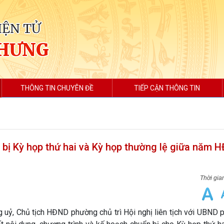
IỆN TỬ
 HƯNG
THÔNG TIN CHUYÊN ĐỀ
TIẾP CẬN THÔNG TIN
n bị Kỳ họp thứ hai và Kỳ họp thường lệ giữa năm 
 uỷ, Chủ tịch HĐND phường chủ trì Hội nghị liên tịch với UBND 