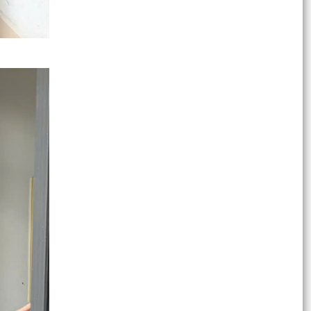
ban nhân dân phường (Từ ngày 03/8/2026 đến
ngày...
Lãi suất mới áp dụng theo quy định của Ngân
hàng Chính sách Xã hội từ ngày 05/8/2026
Quy trình mới về tiếp nhận, giải quyết thủ tục
hành chính trên môi trường điện tử
Công an phường Tân Hưng tăng cường tuyên
truyền, vận động nhân dân bàn giao mặt bằng
các dự án
Phường Tân Hưng triển khai tặng quà, chúc thọ
theo Nghị quyết của HĐND thành phố
Phường Tân Hưng quyết liệt cải thiện môi
trường đầu tư kinh doanh
Bão số 3 KUJIRA hình thành trên Biển Đông, Bắc
Bộ mưa lớn diện rộng