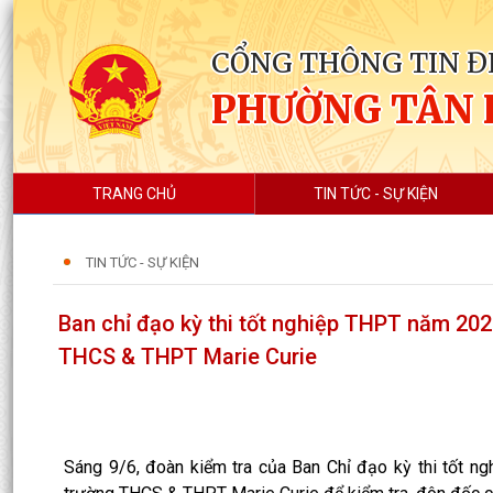
CỔNG THÔNG TIN Đ
PHƯỜNG TÂN
TRANG CHỦ
TIN TỨC - SỰ KIỆN
TIN TỨC - SỰ KIỆN
Ban chỉ đạo kỳ thi tốt nghiệp THPT năm 202
THCS & THPT Marie Curie
Sáng 9/6, đoàn kiểm tra của Ban Chỉ đạo kỳ thi tốt n