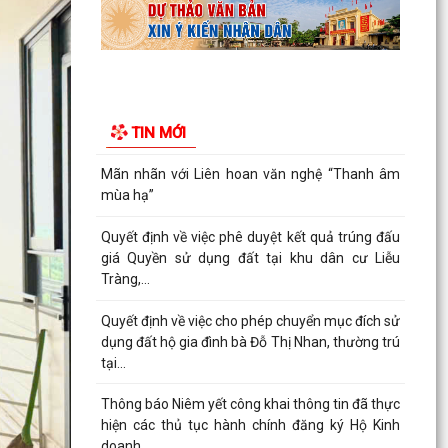
Chủ...
Nhiều trường đại học công bố điểm chuẩn năm
2026
Thanh thiếu niên, nhi đồng phường Tân Hưng
TIN MỚI
sôi nổi tranh tài trên đường đua xanh
Mãn nhãn với Liên hoan văn nghệ “Thanh âm
mùa hạ”
Quyết định về việc phê duyệt kết quả trúng đấu
giá Quyền sử dụng đất tại khu dân cư Liễu
Tràng,...
Quyết định về việc cho phép chuyển mục đích sử
dụng đất hộ gia đình bà Đỗ Thị Nhan, thường trú
tại...
Thông báo Niêm yết công khai thông tin đã thực
hiện các thủ tục hành chính đăng ký Hộ Kinh
doanh,...