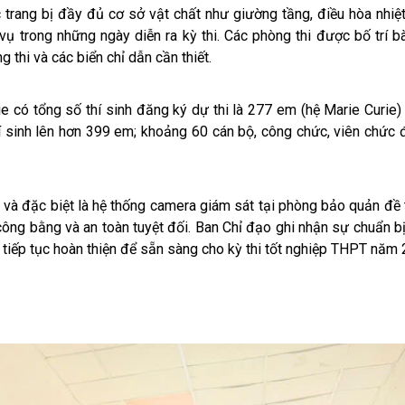
c trang bị đầy đủ cơ sở vật chất như giường tầng, điều hòa nhi
vụ trong những ngày diễn ra kỳ thi. Các phòng thi được bố trí b
 thi và các biển chỉ dẫn cần thiết.
ie có tổng số thí sinh đăng ký dự thi là 277 em (hệ Marie Curie
hí sinh lên hơn 399 em; khoảng 60 cán bộ, công chức, viên chức
n và đặc biệt là hệ thống camera giám sát tại phòng bảo quản đề th
công bằng và an toàn tuyệt đối. Ban Chỉ đạo ghi nhận sự chuẩn b
iếp tục hoàn thiện để sẵn sàng cho kỳ thi tốt nghiệp THPT năm 