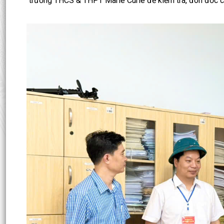
trường THCS & THPT Marie Curie để kiểm tra, đôn đốc cô