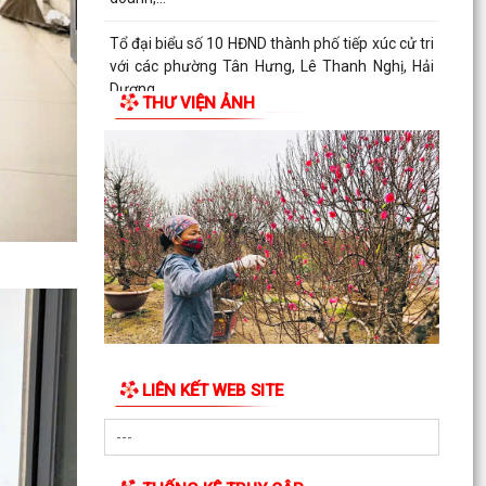
Tổ đại biểu số 10 HĐND thành phố tiếp xúc cử tri
với các phường Tân Hưng, Lê Thanh Nghị, Hải
Dương,...
THƯ VIỆN ẢNH
Bộ Giáo dục và Đào tạo công bố Khung kế hoạch
thời gian năm học 2026 - 2027
Đình chỉ lưu hành, thu hồi và tiêu huỷ thuốc Viên
nén Paracetamol 500mg
Ra mắt mô hình “Toàn dân phường Tân Hưng
tham gia phòng, chống ma túy”
Cơ cấu, số lượng, chế độ đối với hiệu trưởng,
hiệu phó khi sắp xếp cơ sở giáo dục
LIÊN KẾT WEB SITE
Chung kết Hội thi lực lượng tham gia bảo vệ an
ninh, trật tự ở cơ sở giỏi toàn quốc (lần thứ I)
năm...