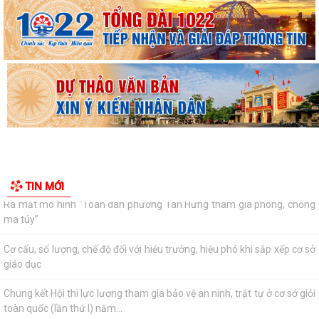
Hưng, Lê Thanh Nghị, Hải Dương,...
Bộ Giáo dục và Đào tạo công bố Khung kế hoạch thời gian năm học
2026 - 2027
Đình chỉ lưu hành, thu hồi và tiêu huỷ thuốc Viên nén Paracetamol
500mg
Ra mắt mô hình “Toàn dân phường Tân Hưng tham gia phòng, chống
ma túy”
Cơ cấu, số lượng, chế độ đối với hiệu trưởng, hiệu phó khi sắp xếp cơ sở
TIN MỚI
giáo dục
Chung kết Hội thi lực lượng tham gia bảo vệ an ninh, trật tự ở cơ sở giỏi
toàn quốc (lần thứ I) năm...
Liên hoan văn nghệ “Thanh âm mùa hạ” hứa hẹn nhiều tiết mục hấp
dẫn
Trao 30 suất quà cho nạn nhân da cam có hoàn cảnh khó khăn