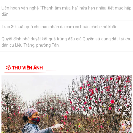
Quyết định phê duyệt kết quả trúng đấu giá Quyền sử dụng đất tại khu
dân cư Liễu Tràng, phường Tân...
Trung tâm Phục vụ hành chính công phường Tân Hưng tiếp nhận hồ
sơ thủ tục ngoài giờ hành chính
Công văn về tăng cường công tác phòng, chống dịch bệnh mùa hè
năm 2026
Thông báo về việc công khai thủ tục hành chính ban hành mới, bị bãi
THƯ VIỆN ẢNH
bỏ lĩnh vực hội nghị, hội thảo...
Thông báo lịch công tác tuần của Lãnh đạo Ủy ban nhân dân phường
(Từ ngày 03/8/2026 đến ngày...
Lãi suất mới áp dụng theo quy định của Ngân hàng Chính sách Xã hội
từ ngày 05/8/2026
Quy trình mới về tiếp nhận, giải quyết thủ tục hành chính trên môi
trường điện tử