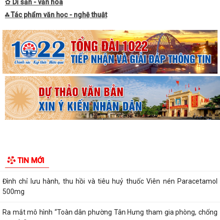
✿
Di sản - văn hóa
⁂ Tác phẩm văn học - nghệ thuật
Quyết định về việc phê duyệt kết quả trúng đấu giá Quyền sử dụng đất
tại khu dân cư Liễu Tràng,...
Quyết định về việc cho phép chuyển mục đích sử dụng đất hộ gia đình
bà Đỗ Thị Nhan, thường trú tại...
Thông báo Niêm yết công khai thông tin đã thực hiện các thủ tục hành
chính đăng ký Hộ Kinh doanh,...
Tổ đại biểu số 10 HĐND thành phố tiếp xúc cử tri với các phường Tân
Hưng, Lê Thanh Nghị, Hải Dương,...
Bộ Giáo dục và Đào tạo công bố Khung kế hoạch thời gian năm học
TIN MỚI
2026 - 2027
Đình chỉ lưu hành, thu hồi và tiêu huỷ thuốc Viên nén Paracetamol
500mg
Ra mắt mô hình “Toàn dân phường Tân Hưng tham gia phòng, chống