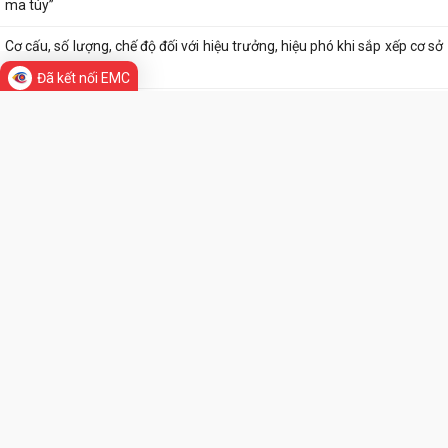
ma túy”
Cơ cấu, số lượng, chế độ đối với hiệu trưởng, hiệu phó khi sắp xếp cơ sở
giáo dục
Đã kết nối EMC
Chung kết Hội thi lực lượng tham gia bảo vệ an ninh, trật tự ở cơ sở giỏi
toàn quốc (lần thứ I) năm...
Liên hoan văn nghệ “Thanh âm mùa hạ” hứa hẹn nhiều tiết mục hấp
dẫn
Trao 30 suất quà cho nạn nhân da cam có hoàn cảnh khó khăn
Quyết định phê duyệt kết quả trúng đấu giá Quyền sử dụng đất tại khu
THƯ VIỆN ẢNH
dân cư Liễu Tràng, phường Tân...
Trung tâm Phục vụ hành chính công phường Tân Hưng tiếp nhận hồ
sơ thủ tục ngoài giờ hành chính
Công văn về tăng cường công tác phòng, chống dịch bệnh mùa hè
năm 2026