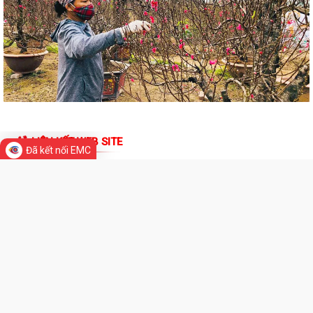
TIN MỚI
chính đăng ký Hộ Kinh doanh,...
Tổ đại biểu số 10 HĐND thành phố tiếp xúc cử tri với các phường Tân
Hưng, Lê Thanh Nghị, Hải Dương,...
Bộ Giáo dục và Đào tạo công bố Khung kế hoạch thời gian năm học
2026 - 2027
Đình chỉ lưu hành, thu hồi và tiêu huỷ thuốc Viên nén Paracetamol
500mg
Đã kết nối EMC
Ra mắt mô hình “Toàn dân phường Tân Hưng tham gia phòng, chống
ma túy”
Cơ cấu, số lượng, chế độ đối với hiệu trưởng, hiệu phó khi sắp xếp cơ sở
giáo dục
Chung kết Hội thi lực lượng tham gia bảo vệ an ninh, trật tự ở cơ sở giỏi
toàn quốc (lần thứ I) năm...
THƯ VIỆN ẢNH
Liên hoan văn nghệ “Thanh âm mùa hạ” hứa hẹn nhiều tiết mục hấp