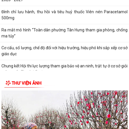
GIỚI THIỆU CHUNG
✤
Thông tin chung
✪
Tổ chức bộ máy
☢
Người phát ngôn
✿
Di sản - văn hóa
⁂ Tác phẩm văn học - nghệ thuật
Thanh thiếu niên, nhi đồng phường Tân Hưng sôi nổi tranh tài trên
đường đua xanh
Mãn nhãn với Liên hoan văn nghệ “Thanh âm mùa hạ”
Quyết định về việc phê duyệt kết quả trúng đấu giá Quyền sử dụng đất
tại khu dân cư Liễu Tràng,...
Quyết định về việc cho phép chuyển mục đích sử dụng đất hộ gia đình
bà Đỗ Thị Nhan, thường trú tại...
Thông báo Niêm yết công khai thông tin đã thực hiện các thủ tục hành