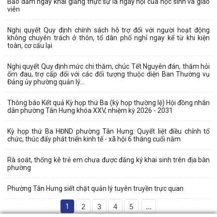
Bảo đảm ngày khai giảng thực sự là ngày hội của học sinh và giáo
viên
Nghị quyết Quy định chính sách hỗ trợ đối với người hoạt động
không chuyên trách ở thôn, tổ dân phố nghỉ ngay kể từ khi kiện
toàn, cơ cấu lại
Nghị quyết Quy định mức chi thăm, chúc Tết Nguyên đán, thăm hỏi
ốm đau, trợ cấp đối với các đối tượng thuộc diện Ban Thường vụ
Đảng ủy phường quản lý...
Thông báo Kết quả Kỳ họp thứ Ba (kỳ họp thường lệ) Hội đồng nhân
dân phường Tân Hưng khóa XXV, nhiệm kỳ 2026 - 2031
Kỳ họp thứ Ba HĐND phường Tân Hưng: Quyết liệt điều chỉnh tổ
chức, thúc đẩy phát triển kinh tế - xã hội 6 tháng cuối năm
Rà soát, thống kê trẻ em chưa được đăng ký khai sinh trên địa bàn
phường
Phường Tân Hưng siết chặt quản lý tuyên truyền trực quan
1
2
3
4
5
...