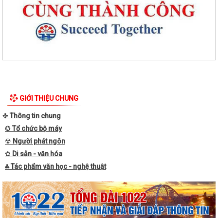
GIỚI THIỆU CHUNG
✤
Thông tin chung
✪
Tổ chức bộ máy
☢
Người phát ngôn
✿
Di sản - văn hóa
⁂ Tác phẩm văn học - nghệ thuật
Quyết định về việc cho phép chuyển mục đích sử dụng đất ông Nguyễn
Văn Huấn, địa chỉ thường trú tại...