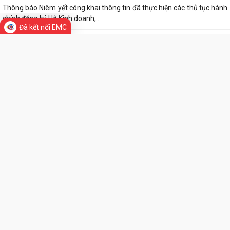
Thông báo Niêm yết công khai thông tin đã thực hiện các thủ tục hành
chính đăng ký Hộ Kinh doanh,...
Đã kết nối EMC
Tổ đại biểu số 10 HĐND thành phố tiếp xúc cử tri với các phường Tân
Hưng, Lê Thanh Nghị, Hải Dương,...
Bộ Giáo dục và Đào tạo công bố Khung kế hoạch thời gian năm học
THƯ VIỆN ẢNH
2026 - 2027
Đình chỉ lưu hành, thu hồi và tiêu huỷ thuốc Viên nén Paracetamol
500mg
Ra mắt mô hình “Toàn dân phường Tân Hưng tham gia phòng, chống
ma túy”
Cơ cấu, số lượng, chế độ đối với hiệu trưởng, hiệu phó khi sắp xếp cơ sở
giáo dục
Chung kết Hội thi lực lượng tham gia bảo vệ an ninh, trật tự ở cơ sở giỏi
toàn quốc (lần thứ I) năm...