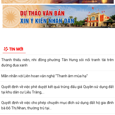
Ủy ban nhân dân phường Tân Hưng - Lộ trình ngừng hoạt động mạng
2G
Hải Phòng hỗ trợ 100% giá trị tài sản và đất cho người dân tự nguyện
hiến đất làm đường nông thôn...
Dừng tất cả các hoạt động vui chơi, giải trí công cộng thực hiện nghi
thức Quốc tang đồng chí Chủ...
TIN MỚI
Nhiều trường đại học công bố điểm chuẩn năm 2026
Thanh thiếu niên, nhi đồng phường Tân Hưng sôi nổi tranh tài trên
đường đua xanh
Mãn nhãn với Liên hoan văn nghệ “Thanh âm mùa hạ”
Quyết định về việc phê duyệt kết quả trúng đấu giá Quyền sử dụng đất
tại khu dân cư Liễu Tràng,...
Quyết định về việc cho phép chuyển mục đích sử dụng đất hộ gia đình
bà Đỗ Thị Nhan, thường trú tại...