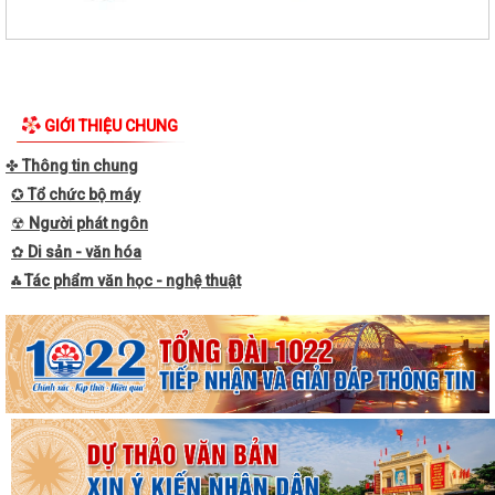
Liên hoan văn nghệ “Thanh âm mùa hạ” hứa hẹn nhiều tiết mục hấp
dẫn
Trao 30 suất quà cho nạn nhân da cam có hoàn cảnh khó khăn