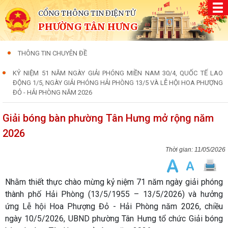
CỔNG THÔNG TIN ĐIỆN TỬ
PHƯỜNG TÂN HƯNG
THÔNG TIN CHUYÊN ĐỀ
KỶ NIỆM 51 NĂM NGÀY GIẢI PHÓNG MIỀN NAM 30/4, QUỐC TẾ LAO
ĐỘNG 1/5, NGÀY GIẢI PHÓNG HẢI PHÒNG 13/5 VÀ LỄ HỘI HOA PHƯỢNG
ĐỎ - HẢI PHÒNG NĂM 2026
Giải bóng bàn phường Tân Hưng mở rộng năm
2026
11/05/2026
Nhằm thiết thực chào mừng kỷ niệm 71 năm ngày giải phóng
thành phố Hải Phòng (13/5/1955 – 13/5/2026) và hưởng
ứng Lễ hội Hoa Phượng Đỏ - Hải Phòng năm 2026, chiều
ngày 10/5/2026, UBND phường Tân Hưng tổ chức Giải bóng