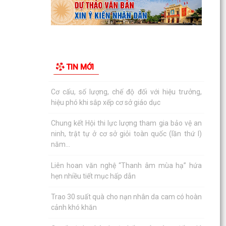
nén Paracetamol 500mg
Ra mắt mô hình “Toàn dân phường Tân Hưng
tham gia phòng, chống ma túy”
Cơ cấu, số lượng, chế độ đối với hiệu trưởng,
TIN MỚI
hiệu phó khi sắp xếp cơ sở giáo dục
Chung kết Hội thi lực lượng tham gia bảo vệ an
ninh, trật tự ở cơ sở giỏi toàn quốc (lần thứ I)
năm...
Liên hoan văn nghệ “Thanh âm mùa hạ” hứa
hẹn nhiều tiết mục hấp dẫn
Trao 30 suất quà cho nạn nhân da cam có hoàn
cảnh khó khăn
Quyết định phê duyệt kết quả trúng đấu giá
Quyền sử dụng đất tại khu dân cư Liễu Tràng,
phường Tân...