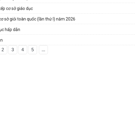
xếp cơ sở giáo dục
 cơ sở giỏi toàn quốc (lần thứ I) năm 2026
ục hấp dẫn
ăn
2
3
4
5
...