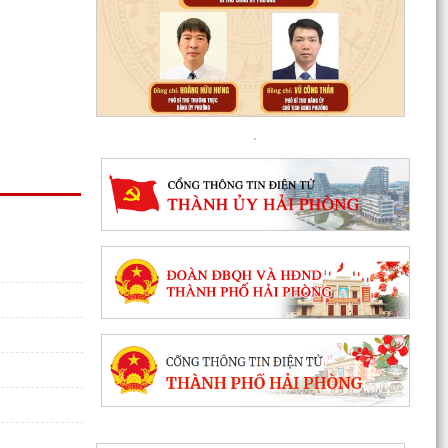
Thanh thiếu niên, nhi đồng phường Tân Hưng
sôi nổi tranh tài trên đường đua xanh
Mãn nhãn với Liên hoan văn nghệ “Thanh âm
mùa hạ”