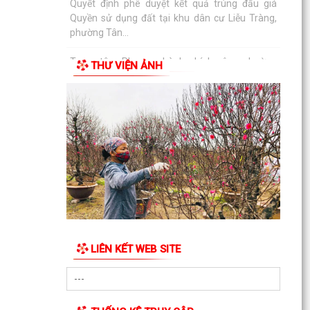
Trung tâm Phục vụ hành chính công phường
Tân Hưng tiếp nhận hồ sơ thủ tục ngoài giờ
hành chính
THƯ VIỆN ẢNH
Công văn về tăng cường công tác phòng, chống
dịch bệnh mùa hè năm 2026
Thông báo về việc công khai thủ tục hành chính
ban hành mới, bị bãi bỏ lĩnh vực hội nghị, hội
thảo...
Thông báo lịch công tác tuần của Lãnh đạo Ủy
ban nhân dân phường (Từ ngày 03/8/2026 đến
ngày...
Lãi suất mới áp dụng theo quy định của Ngân
hàng Chính sách Xã hội từ ngày 05/8/2026
LIÊN KẾT WEB SITE
Quy trình mới về tiếp nhận, giải quyết thủ tục
hành chính trên môi trường điện tử