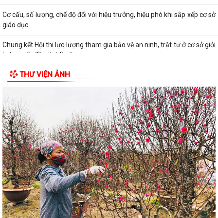
Cơ cấu, số lượng, chế độ đối với hiệu trưởng, hiệu phó khi sắp xếp cơ sở
giáo dục
Chung kết Hội thi lực lượng tham gia bảo vệ an ninh, trật tự ở cơ sở giỏi
toàn quốc (lần thứ I) năm...
THƯ VIỆN ẢNH
Liên hoan văn nghệ “Thanh âm mùa hạ” hứa hẹn nhiều tiết mục hấp
dẫn
Trao 30 suất quà cho nạn nhân da cam có hoàn cảnh khó khăn
Quyết định phê duyệt kết quả trúng đấu giá Quyền sử dụng đất tại khu
dân cư Liễu Tràng, phường Tân...
Trung tâm Phục vụ hành chính công phường Tân Hưng tiếp nhận hồ
sơ thủ tục ngoài giờ hành chính
Công văn về tăng cường công tác phòng, chống dịch bệnh mùa hè
năm 2026
Thông báo về việc công khai thủ tục hành chính ban hành mới, bị bãi