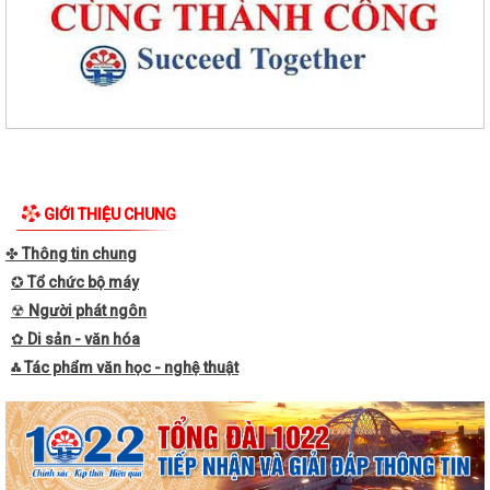
GIỚI THIỆU CHUNG
✤
Thông tin chung
✪
Tổ chức bộ máy
☢
Người phát ngôn
✿
Di sản - văn hóa
⁂ Tác phẩm văn học - nghệ thuật
Thanh thiếu niên, nhi đồng phường Tân Hưng sôi nổi tranh tài trên
đường đua xanh
Mãn nhãn với Liên hoan văn nghệ “Thanh âm mùa hạ”