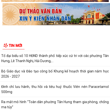
Quyết định về việc phê duyệt kết quả trúng đấu giá Quyền sử dụng đất
tại khu dân cư Liễu Tràng,...
Quyết định về việc cho phép chuyển mục đích sử dụng đất hộ gia đình
bà Đỗ Thị Nhan, thường trú tại...
Thông báo Niêm yết công khai thông tin đã thực hiện các thủ tục hành
TIN MỚI
chính đăng ký Hộ Kinh doanh,...
Tổ đại biểu số 10 HĐND thành phố tiếp xúc cử tri với các phường Tân
Hưng, Lê Thanh Nghị, Hải Dương,...
Bộ Giáo dục và Đào tạo công bố Khung kế hoạch thời gian năm học
2026 - 2027
Đình chỉ lưu hành, thu hồi và tiêu huỷ thuốc Viên nén Paracetamol
500mg
Ra mắt mô hình “Toàn dân phường Tân Hưng tham gia phòng, chống
ma túy”