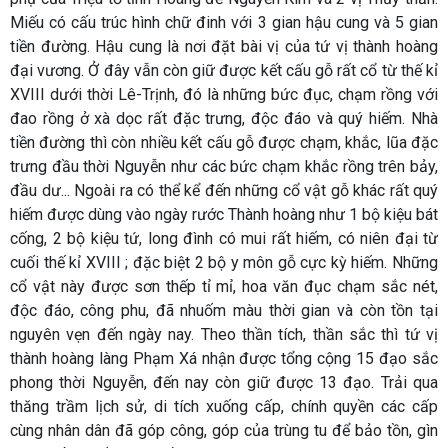
Miếu có cấu trúc hình chữ đinh với 3 gian hậu cung và 5 gian
tiền đường. Hậu cung là nơi đặt bài vị của tứ vị thành hoàng
đại vương. Ở đây vẫn còn giữ được kết cấu gỗ rất cổ từ thế kỉ
XVIII dưới thời Lê-Trịnh, đó là những bức đục, chạm rồng với
đao rồng ở xà dọc rất đặc trưng, độc đáo và quý hiếm. Nhà
tiền đường thì còn nhiều kết cấu gỗ được chạm, khắc, lũa đặc
trưng đầu thời Nguyễn như các bức chạm khắc rồng trên bảy,
đầu dư... Ngoài ra có thể kể đến những cổ vật gỗ khác rất quý
hiếm được dùng vào ngày rước Thành hoàng như 1 bộ kiệu bát
cống, 2 bộ kiệu tứ, long đình có mui rất hiếm, có niên đại từ
cuối thế kỉ XVIII ; đặc biệt 2 bộ y môn gỗ cực kỳ hiếm. Những
cổ vật này được sơn thếp tỉ mỉ, hoa văn đục chạm sắc nét,
độc đáo, công phu, đã nhuốm màu thời gian và còn tồn tại
nguyên vẹn đến ngày nay. Theo thần tích, thần sắc thì tứ vị
thành hoàng làng Phạm Xá nhận được tổng cộng 15 đạo sắc
phong thời Nguyễn, đến nay còn giữ được 13 đạo. Trải qua
thăng trầm lịch sử, di tích xuống cấp, chính quyền các cấp
cùng nhân dân đã góp công, góp của trùng tu để bảo tồn, gìn