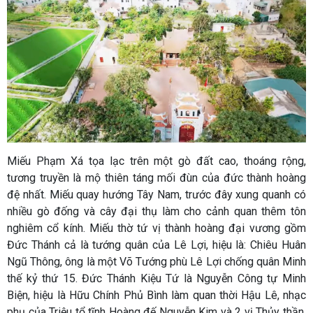
Miếu Phạm Xá tọa lạc trên một gò đất cao, thoáng rộng,
tương truyền là mộ thiên táng mối đùn của đức thành hoàng
đệ nhất. Miếu quay hướng Tây Nam, trước đây xung quanh có
nhiều gò đống và cây đại thụ làm cho cảnh quan thêm tôn
nghiêm cổ kính. Miếu thờ tứ vị thành hoàng đại vương gồm
Đức Thánh cả là tướng quân của Lê Lợi, hiệu là: Chiêu Huân
Ngũ Thông, ông là một Võ Tướng phù Lê Lợi chống quân Minh
thế kỷ thứ 15. Đức Thánh Kiệu Tứ là Nguyễn Công tự Minh
Biện, hiệu là Hữu Chính Phủ Bình làm quan thời Hậu Lê, nhạc
phụ của Triệu tổ tĩnh Hoàng đế Nguyễn Kim và 2 vị Thủy thần.