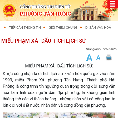
CỔNG THÔNG TIN ĐIỆN TỬ
PHƯỜNG TÂN HƯNG
TIẾP CẬN THÔNG TIN
GIỚI THIỆU CHUNG
DI SẢN VĂN HOÁ
MIẾU PHẠM XÁ- DẤU TÍCH LỊCH SỬ
07/07/2025
MIẾU PHẠM XÁ- DẤU TÍCH LỊCH SỬ.
Được công nhận là di tích lịch sử - văn hóa quốc gia vào năm
1999, miếu Phạm Xá- phường Tân Hưng- Thành phố Hải
Phòng là công trình tín ngưỡng quan trọng trong đời sống văn
hóa tâm linh của người dân địa phương; là không gian linh
thiêng thờ các vị thành hoàng- những nhân vật có công lao to
lớn đối với đất nước, nhân dân và cộng đồng địa phương.