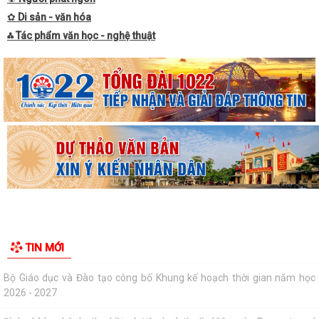
Thông báo Niêm yết công khai thông tin đã thực hiện các thủ tục hành
✿
Di sản - văn hóa
chính đăng ký Hộ Kinh doanh,...
⁂ Tác phẩm văn học - nghệ thuật
Tổ đại biểu số 10 HĐND thành phố tiếp xúc cử tri với các phường Tân
Hưng, Lê Thanh Nghị, Hải Dương,...
Bộ Giáo dục và Đào tạo công bố Khung kế hoạch thời gian năm học
2026 - 2027
Đình chỉ lưu hành, thu hồi và tiêu huỷ thuốc Viên nén Paracetamol
500mg
Ra mắt mô hình “Toàn dân phường Tân Hưng tham gia phòng, chống
ma túy”
Cơ cấu, số lượng, chế độ đối với hiệu trưởng, hiệu phó khi sắp xếp cơ sở
TIN MỚI
giáo dục
Chung kết Hội thi lực lượng tham gia bảo vệ an ninh, trật tự ở cơ sở giỏi
toàn quốc (lần thứ I) năm...