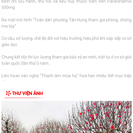
Liên hoan văn nghệ “Thanh âm mùa hạ” hứa hẹn nhiều tiết mục hấp
dẫn
Trao 30 suất quà cho nạn nhân da cam có hoàn cảnh khó khăn
Quyết định phê duyệt kết quả trúng đấu giá Quyền sử dụng đất tại khu
dân cư Liễu Tràng, phường Tân...
Trung tâm Phục vụ hành chính công phường Tân Hưng tiếp nhận hồ
sơ thủ tục ngoài giờ hành chính
Công văn về tăng cường công tác phòng, chống dịch bệnh mùa hè
năm 2026
Thông báo về việc công khai thủ tục hành chính ban hành mới, bị bãi
THƯ VIỆN ẢNH
bỏ lĩnh vực hội nghị, hội thảo...
Thông báo lịch công tác tuần của Lãnh đạo Ủy ban nhân dân phường
(Từ ngày 03/8/2026 đến ngày...
Lãi suất mới áp dụng theo quy định của Ngân hàng Chính sách Xã hội
từ ngày 05/8/2026