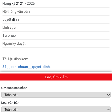
Hưng kỳ 2121 - 2025
Hệ thống văn bản
quyết định
Lĩnh vực
Tư pháp
Người ký duyệt
Tài liệu đính kèm
31__ban-chuan__quyet-dinh-he-thong-hoa-van-ban-qppl-ky-2021-2025.signed639165296942145062.pdf
Lọc, tìm kiếm
Cơ quan ban hành
Loại văn bản