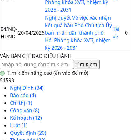
Phòng khóa XVII, nhiệm kỳ
2026 - 2031
Nghị quyết Về việc xác nhận
kết quả bầu Phó Chủ tịch Ủy
04/NQ-
Tải
20/04/2026
ban nhân dân thành phố
0
HĐND
về
Hải Phòng khóa XVII, nhiệm
kỳ 2026 - 2031
VĂN BẢN CHỈ ĐẠO ĐIỀU HÀNH
Tìm kiếm nâng cao (ấn vào để mở)
51593
Nghị Định (34)
Báo cáo (4)
Chỉ thị (1)
Công văn (8)
Kế hoạch (12)
Luật (1)
Quyết định (20)