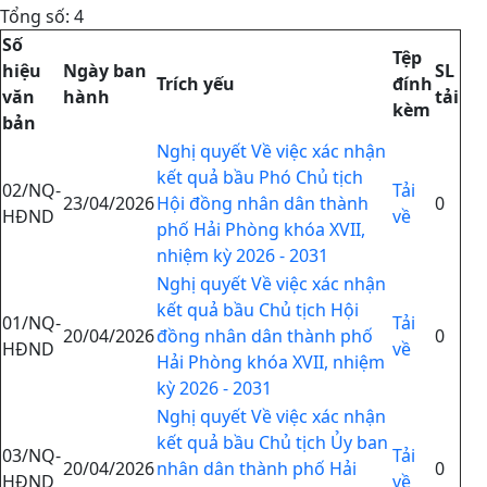
Tổng số: 4
Số
Tệp
hiệu
Ngày ban
SL
Trích yếu
đính
văn
hành
tải
kèm
bản
Nghị quyết Về việc xác nhận
kết quả bầu Phó Chủ tịch
02/NQ-
Tải
23/04/2026
Hội đồng nhân dân thành
0
HĐND
về
phố Hải Phòng khóa XVII,
nhiệm kỳ 2026 - 2031
Nghị quyết Về việc xác nhận
kết quả bầu Chủ tịch Hội
01/NQ-
Tải
20/04/2026
đồng nhân dân thành phố
0
HĐND
về
Hải Phòng khóa XVII, nhiệm
kỳ 2026 - 2031
Nghị quyết Về việc xác nhận
kết quả bầu Chủ tịch Ủy ban
03/NQ-
Tải
20/04/2026
nhân dân thành phố Hải
0
HĐND
về