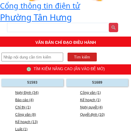
Cổng thông tin điện tử
Phường Tân Hưng
VĂN BẢN CHỈ ĐẠO ĐIỀU HÀNH
TÌM KIẾM NÂNG CAO (ẤN VÀO ĐỂ MỞ)
51593
51689
Nghị Định (34)
Công văn (1)
Báo cáo (4)
Kế hoạch (1)
Chỉ thị (1)
Nghị quyết (4)
Công văn (8)
Quyết định (10)
Kế hoạch (13)
Luật (1)