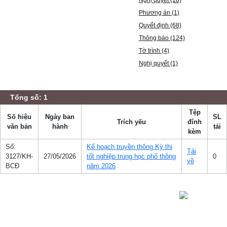
Nghị quyết (18)
Phương án (1)
Quyết định (68)
Thông báo (124)
Tờ trình (4)
Nghị quyết (1)
Tổng số: 1
Tệp
Số hiệu
Ngày ban
SL
Trích yếu
đính
văn bản
hành
tải
kèm
Số:
Kế hoạch truyền thông Kỳ thi
Tải
3127/KH-
27/05/2026
tốt nghiệp trung học phổ thông
0
về
BCĐ
năm 2026
Cổng Thông tin điện tử Phường Tân
Hưng, thành phố Hải Phòng