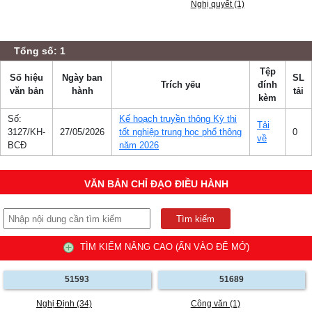
Nghị quyết (1)
Tổng số: 1
Tệp
Số hiệu
Ngày ban
SL
Trích yếu
đính
văn bản
hành
tải
kèm
Số:
Kế hoạch truyền thông Kỳ thi
Tải
3127/KH-
27/05/2026
tốt nghiệp trung học phổ thông
0
về
BCĐ
năm 2026
VĂN BẢN CHỈ ĐẠO ĐIỀU HÀNH
TÌM KIẾM NÂNG CAO (ẤN VÀO ĐỂ MỞ)
51593
51689
Nghị Định (34)
Công văn (1)