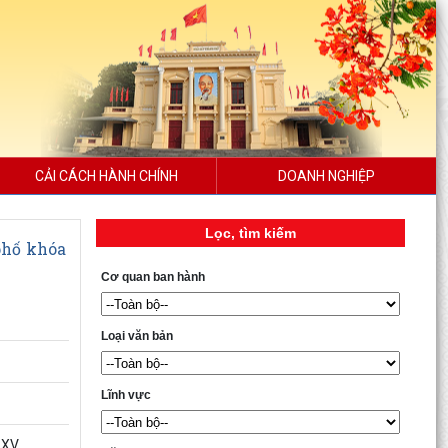
CẢI CÁCH HÀNH CHÍNH
DOANH NGHIỆP
Lọc, tìm kiếm
phố khóa
Cơ quan ban hành
Loại văn bản
Lĩnh vực
a XV