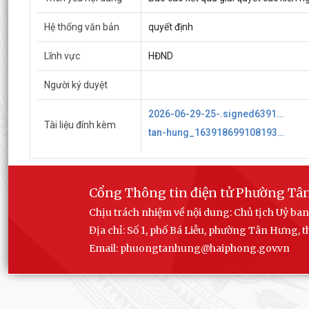
Hệ thống văn bản
quyết định
Lĩnh vực
HĐND
Người ký duyệt
2026-06-29-25-.signed639186990995687784.pdf
Tài liệu đính kèm
tan-hung_1639186991081937697.pdf
Cổng Thông tin điện tử Phường Tâ
Chịu trách nhiệm về nội dung: Chủ tịch Uỷ 
Địa chỉ: Số 1, phố Bá Liễu, phường Tân Hưng,
Email: phuongtanhung@haiphong.gov.vn