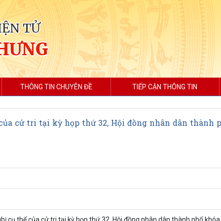
IỆN TỬ
 HƯNG
THÔNG TIN CHUYÊN ĐỀ
TIẾP CẬN THÔNG TIN
 của cử tri tại kỳ họp thứ 32, Hội đồng nhân dân thành 
ghị cụ thể của cử tri tại kỳ họp thứ 32, Hội đồng nhân dân thành phố khó