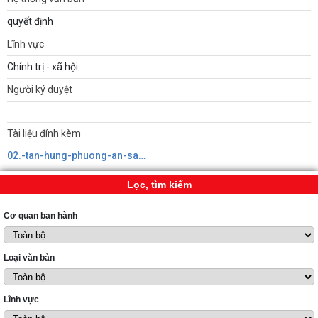
quyết định
Lĩnh vực
Chính trị - xã hội
Người ký duyệt
Tài liệu đính kèm
02.-tan-hung-phuong-an-sap-xep-to-chuc-lai-tdp.signed639160923898007740.pdf
Lọc, tìm kiếm
Cơ quan ban hành
Loại văn bản
Lĩnh vực