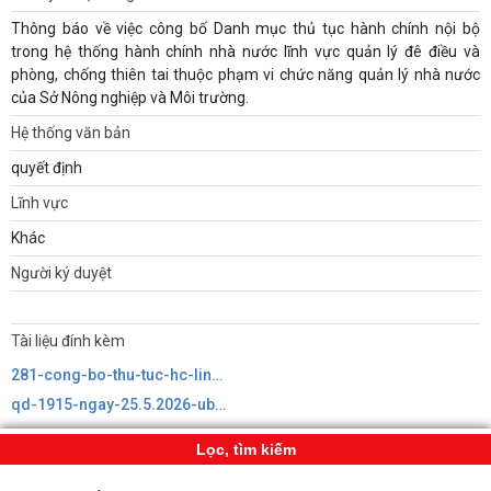
Thông báo về việc công bố Danh mục thủ tục hành chính nội bộ
trong hệ thống hành chính nhà nước lĩnh vực quản lý đê điều và
phòng, chống thiên tai thuộc phạm vi chức năng quản lý nhà nước
của Sở Nông nghiệp và Môi trường.
Hệ thống văn bản
quyết định
Lĩnh vực
Khác
Người ký duyệt
Tài liệu đính kèm
281-cong-bo-thu-tuc-hc-linh-vuc-ql-de-dieu-va-phong-chong-thien-tai-thuoc-pham-vi-qlnn-cua-so-nn-.signed639160803166590434.pdf
qd-1915-ngay-25.5.2026-ubnd-hp-cong-bo-tthc-noi-bo-lvuc-qly-de-dieu-va-pctt639154277727748979639160803654792934.pdf
Lọc, tìm kiếm